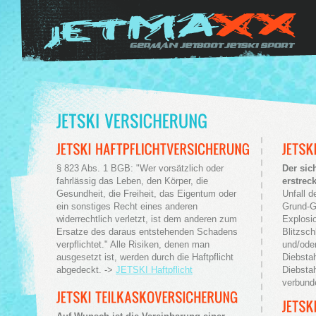
§ 823 Abs. 1 BGB: "Wer vorsätzlich oder
Der sic
fahrlässig das Leben, den Körper, die
erstrec
Gesundheit, die Freiheit, das Eigentum oder
Unfall d
ein sonstiges Recht eines anderen
Grund-G
widerrechtlich verletzt, ist dem anderen zum
Explosi
Ersatze des daraus entstehenden Schadens
Blitzsch
verpflichtet." Alle Risiken, denen man
und/ode
ausgesetzt ist, werden durch die Haftpflicht
Diebstah
abgedeckt. ->
JETSKI Haftpflicht
Diebstah
verbund