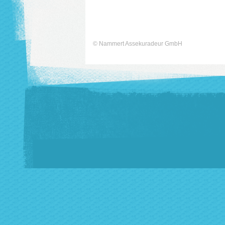
©
Nammert Assekuradeur GmbH