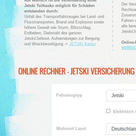
Auf Wunsch ist die Vereinbarung einer
Der Ver
Jetski Teilkasko möglich für Schäden
Rechtsa
entstanden durch:
Zusamme
Unfall des Transportfahrzeuges bei Land- und
Fahren v
Flusstransporten, Brand und Explosion sowie
alle ber
höhere Gewalt wie Sturm, Blitzschlag,
Jetski/J
Erdbeben, Diebstahl des ganzen
Jetski/Jetboot. Aufwendungen zur Bergung
Online
und Wrackbeseitigung ->
JETSKI Kasko
VERSI
Fahrzeugtyp
Elektrisch
Wohnort Land